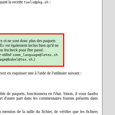
quant la recette
:
tools@pkg.sh
st disponible en téléchargement en
 la version. Voyez la page de Prote
Dans l'esprit de e-TeX, Prote est un
 extensions e-TeX et ajoutant des
us récentes de LaTeX. Le moteur sera
afardeux du traitement des noms de
les fichiers de log et dvi aient dans
tex et ne sont donc plus des paquets
n que LaTeX utilise le nouvel engin e-
Ec est également inclus bien qu'il ne
 ou ltxcheck pour être passé.
happement (le comportement n'est pas
 utilisé
some_language@latex.sh
e génération incorrecte du script TeX
.)
age@babel@tex.sh
 sur votre système, il est donc inutile
T et les programmes auxiliaires au
 en esquisser une à l'aide de l'utilitaire suivant :
mmes et adapter e-TeX et MetaPost en
orgian, hungarian, italian, occitan,
l'usage) : il n'y a pas de
donc
.ins
e de paquets, fonctionnera en l'état. Sinon, il vous faudra
 et d'autre part dans les commentaires fournis présents dans
s fichiers. Corrections dans RISK,
ions des recettes (pkg)
et
latex.sh
ntion de la taille du fichier, de vérifier que les fichiers
nécessite une bibliothèque statique