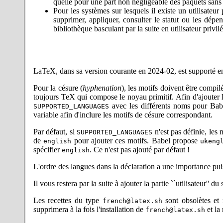
CTAN — le cache de kergis.com
quelle pour une part non négligeable des paquets sans 
2024-02-16 : Informations imp
Pour les systèmes sur lesquels il existe un utilisateur
additions au noyau
.
supprimer, appliquer, consulter le statut ou les dépe
2024-02-14 : Correction de la 
bibliothèque basculant par la suite en utilisateur privilé
Merci à Antonio Olivares pour 
2024-02-01 : Correction de la
Olivares pour le retour !
2024-01-29 :
Mise à jour des r
LaTeX, dans sa version courante en 2024-02, est supporté e
des extensions a été réalisée
réinstaller le système mais se
Pour la césure (
hyphenation
), les motifs doivent être compi
2023-08-27 : kerTeX / MetaPost
toujours TeX qui compose le noyau primitif. Afin d'ajouter l
recherche d'un fichier inclu
avec les différents noms pour Babel
SUPPORTED_LANGUAGES
branche alternative inutile p
variable afin d'inclure les motifs de césure correspondant.
résultat, c'est qu'en cas de 
différente de zéro, et était in
Par défaut, si
n'est pas définie, les
SUPPORTED_LANGUAGES
Wilhelm Peters pour avoir sig
de
pour ajouter ces motifs. Babel propose
english
ukeng
2023-08-01 : kerTeX / Prote :
spécifier
. Ce n'est pas ajouté par défaut !
english
qu'elles se comporteront à l'in
ce faire. Nécessaire pour la 
L'ordre des langues dans la déclaration a une importance puis
2023-07-25 : kerTeX : mise 
paramètres pour armv8l (ISA v
Il vous restera par la suite à ajouter la partie ``utilisateur'' 
de sources séparées pour CWEB
2023-05-09 :Correction latex
Les recettes du type
sont obsolètes et 
french@latex.sh
rapport d'erreur et la proposit
supprimera à la fois l'installation de
et la
french@latex.sh
2023-05-08 : get_mk_install.sh