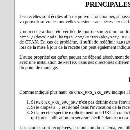
l'installation ne crée PAS les 
PRINCIPALES
2023-03-17 : LaTeX : recette 
En définissant sur la ligne
Les recettes sont écrites afin de pouvoir fonctionner, si pos
blancs, langages dont les moti
va pouvoir suivre les nouvelles versions sans nécessiter d'ad
SUPPORTED_LANGUAGES="fr
ajoutera le français, l'anglais
Une recette a donc été vérifiée le jour de son écriture ou lor
se faisant, par la suite, à l'
, mai
http://downloads.kergis.com/kertex/pkg/src/
dédiée.
de CTAN. En cas de problème, il suffit de redéfinir
KERTE
2023-03-05 : kerTeX_M : corre
lors de la mise à jour de la recette (on peut également indiq
importe. Merci à B. Atticus Gr
2023-01-19 : kerTeX 0.99.19
L'autre propriété est qu'un paquet ne dépend absolument de
CTAN nécessite d'augmenter la
avec une installation de kerTeX dans des directoires différent
2022-11-06 : Correction pour 
du point de montage.
la compilation du code dépen
Signalé par Skip Tavakkolia
d'incidence fonctionnelle (inut
2022-10-13 : Correction de l
l'usage sur Plan9 (rmdir, util
Comme indiqué plus haut,
indique l'
KERTEX_PKG_SRC_SRV
répertoires de kerTeX étaient
2022-09-26 :
Mise à jour de 
Si
n'est pas définie dans l'envi
KERTEX_PKG_SRC_SRV
de bbold@fonts.sh, lorsque l
Si le drapeau
est donné dans l'invocation de la rece
-c
d'erreur et les essais !
Si la recette spécifie explicitement une URL à contac
2022-09-12 : Mise à jour rece
qui force l'utilisation du serveur spécifié dans
KERTEX
Note : si les noms des fichie
que la récente. S'il y a un ch
Les sources sont récupérées, en fonction du schéma, en utili