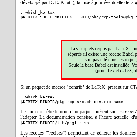
développé par D. E. Knuth), la mise à jour éventuelle de la ge
2021-10-11 :
Prote a été in
sélectionnant
lorsque
dev
ge
. which_kertex

pour plus d'informations !
2021-09-21 :
Prote : nouveau
nouveau processeur typogra
fonctionnalités supplémentair
intégré prochainement dans la 
2021-09-02 :
Correction de 
fichiers dans des cas extrêmes
Les paquets requis par LaTeX : ams,
tous les cas l'extension. Pour
séparés (il existe une recette Babel
TeX.
soit pas cité dans les requi
2021-06-27 :
Correction de 
Seule la base Babel est installée. V
prescrit par POSIX.2). L'inte
(pour Tex et ε-TeX, il
généré par
. C'est corri
mp2ps
de mettre à jour. Merci à Anto
2021-04-22 :
Nouvelle versio
Si un paquet de macros "contrib" de LaTeX, présent sur CTAN, n
titre de la révision de 2021.
conséquence.
. which_kertex

2021-04-07 :
corrections de
piedmontese, romansh et slove
Le nom doit être le nom d'un paquet présent sous
macros
le code relatif ne doit pas êtr
l'adapter. La documentation consiste, à l'heure actuelle, d
2021-03-08 :
corrections po
.
$KERTEX_BINDIR/lib/pkglib.sh
ajustement de version RISK
. Merci à Gilman
amstex.sh
Les
recettes
("recipes") permettant de générer les données à
2021-02-11 :
correction RIS