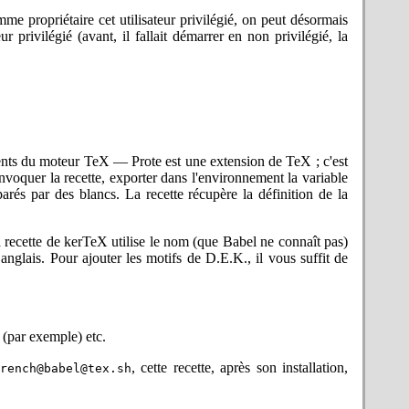
ur !
estion des langues (Babel). Voyez
Les
omme propriétaire cet utilisateur privilégié, on peut désormais
 privilégié (avant, il fallait démarrer en non privilégié, la
ngé et la recette a donc été adaptée.
te était incorrecte. Merci à Antonio
ortante de l'infrastructure de gestion
 sur CTAN. Il n'est pas nécessaire de
 au noyau
.
ements du moteur TeX — Prote est une extension de TeX ; c'est
hier inclus (
). En simplifiant la
input
nvoquer la recette, exporter dans l'environnement la variable
ême résultat — j'avais supprimé une
rés par des blancs. La recette récupère la définition de la
finie également en cas d'insuccès. Le
nnait, qui le plus probablement était
 crash suivait. Corrigé. Merci à Dirk-
La recette de kerTeX utilise le nom (que Babel ne connaît pas)
 anglais. Pour ajouter les motifs de D.E.K., il vous suffit de
fichier sont utilisées en escomptant
 d'extension. Prote a été modifié pour
litaires CWEB. Ajout dans RISK des
sion de
get_mk_install
car il y a ajout
(par exemple) etc.
rt d'erreur sur Android !
actères. Merci à Jack Lawler pour le
, cette recette, après son installation,
rench@babel@tex.sh
l'utilisateur par défaut) existe (car