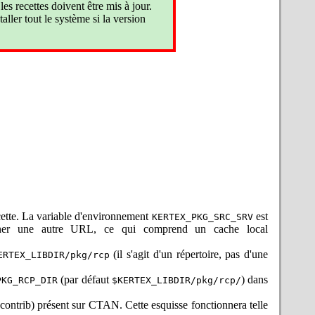
ndue (
et
) ont été
xint
xintsession
les recettes doivent être mis à jour.
er les primitives supplémentaires de
aller tout le système si la version
aire les fichiers compactés dans des
dants n'étant pas présents. Utilisez
es et réinstallez les recettes Babel
es plages de répétition et
printf(1)
èmes. Merci à Elyes Kanzari pour le
rment en erreurs ce qui n'étaient que
litaires CWEB, en vue d'être aussi
 des erreurs. Cela a été corrigé, tant
remonter du problème !
n. La publication ne concerne que la
our le rapport d'erreur et pour avoir
i sert à la gestion des paquets tiers
ecette. La variable d'environnement
est
KERTEX_PKG_SRC_SRV
st que la version de mise à jour en
onner une autre URL, ce qui comprend un cache local
ublication a été réalisée.
Attention ! Il
!
et ce pour une raison totalement
(il s'agit d'un répertoire, pas d'une
ERTEX_LIBDIR/pkg/rcp
é de Silvio Levy, de CWEB. Mais cette
clus... Retour donc à l'original et il
(par défaut
) dans
PKG_RCP_DIR
$KERTEX_LIBDIR/pkg/rcp/
ront !
rganisation actuelle des sources) sur
ontrib) présent sur CTAN. Cette esquisse fonctionnera telle