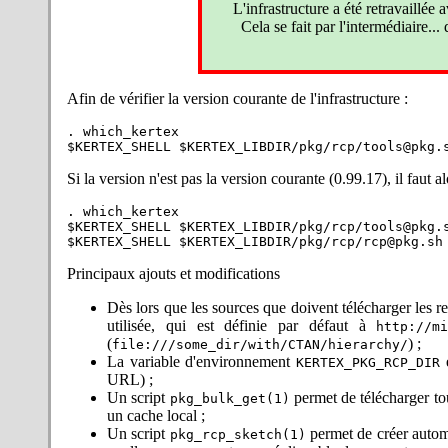
les soucis. Enfin, les paquet
L'infrastructure a été retravaillée 
ajoutés ainsi que les paquets 
Cela se fait par l'intermédiaire..
, nécessaires).
Prote
2024-11-26 : Correction recet
fichiers
. Partant, les b
.dtx
$KERTEX_SHELL $KERTEX_L
Afin de vérifier la version courante de l'infrastructure :
correspondant aux langues que
2024-11-19 : Compilation sou
. which_kertex

n'interprète pas le format (
rapport d'erreur !
Si la version n'est pas la version courante (0.99.17), il faut al
2024-11-09 : Compilation avec 
des avertissements concerna
. which_kertex

disponibles que possible quelle
$KERTEX_SHELL $KERTEX_LIBDIR/pkg/rcp/tools@pkg.s
dans RISK — qui fournit, si 
2024-07-07 : Modification de 
génération sous Debian ; kert
Principaux ajouts et modifications
aidé au dépistage et testé la so
2024-06-08 : Correction d'une
Dès lors que les sources que doivent télécharger les 
(les recettes
) peut être m
utilisée, qui est définie par défaut à
rcp
http://m
ligne était incorrecte et rempla
(
) ;
file:///some_dir/with/CTAN/hierarchy/
faut également récupérer les
La variable d'environnement
e
KERTEX_PKG_RCP_DIR
différente : j'avais mis à jo
URL) ;
nouvelle version dépend d'un f
Un script
permet de télécharger tou
pkg_bulk_get(1)
n'y a plus de sources cweb da
un cache local ;
2024-05-21 : Mise à jour recet
Un script
permet de créer autom
pkg_rcp_sketch(1)