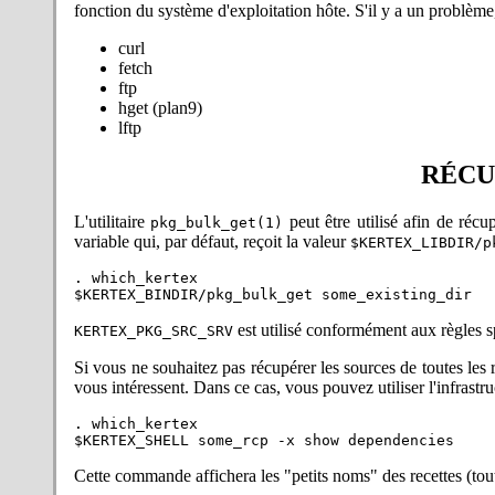
la recette et dans ce cas il f
fonction du système d'exploitation hôte. S'il y a un problème
avoir signalé la mise à jour.
2022-09-08 : Version mineure
curl
CDN CTAN) — il faut utilis
fetch
Également, amélioration de
ftp
m
2022-05-18 : Deux nouveaux pa
hget (plan9)
2022-04-29 : Paquet LaTeX. À 
lftp
pas spécifié ; or elles sont 
l'installation — ce qui fonctio
RÉCU
Merci à Antonio Olivares pour 
2022-04-26 : Problèmes de co
L'utilitaire
peut être utilisé afin de récu
pkg_bulk_get(1)
redirigeant les requêtes, en 
variable qui, par défaut, reçoit la valeur
$KERTEX_LIBDIR/p
(déclarés pour le système) ne 
, qui gère (mais avec ce
curl
. which_kertex

défaut ne convient pas, utilis
sys_httpc=lftp sh latex
ou mettez à jour le gestionnair
est utilisé conformément aux règles sp
KERTEX_PKG_SRC_SRV
sh $KERTEX_LIBDIR/pkg/
(
). Enfin, 
Si vous ne souhaitez pas récupérer les sources de toutes les r
sys_httpc=curl
vous intéressent. Dans ce cas, vous pouvez utiliser l'infrastr
http://downloads.kergis
réclame pas le HTTPS.
. which_kertex

2022-04-21 : latex.sh : cor
conduisait à ne pas
latex.sh
pour m'avoir signalé une faut
Cette commande affichera les "petits noms" des recettes (tout
suffisantes pour certains usag