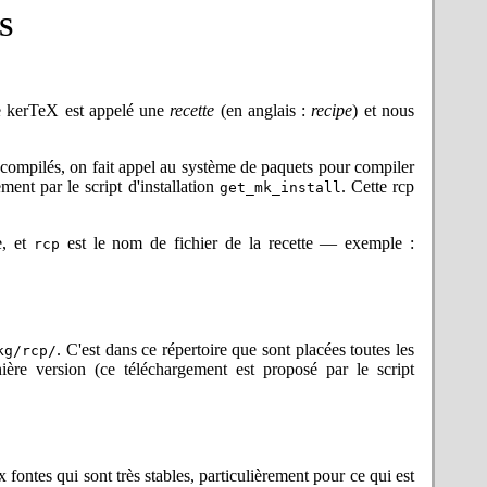
ertains usages LaTeX : les liens sont
S
ent spécifié dans le KXPATH ; psnfss
é. Merci à Antonio Olivares pour avoir
omme engin TeX principal (compatible
hie kerTeX est appelé une
recette
(en anglais :
recipe
) et nous
avec l'usage de Web2C —
\input
s fichiers : "./un/chemin/de/fichier"
rocessus (pas le répertoire du premier
compilés, on fait appel au système de paquets pour compiler
(le restant des paquets LaTeX — les
ent par le script d'installation
. Cette rcp
get_mk_install
il le permettra).
 la primitive input. Prote — moteur
e, et
est le nom de fichier de la recette — exemple :
doubles (ce qui permet les espaces)
rcp
tères de groupement. Le détail est
r de banc d'essai avec les précisions
se à jour, le temps de vérifier qu'un
hier pour le code partagé. La plupart
. C'est dans ce répertoire que sont placées toutes les
kg/rcp/
espaces sont des délimiteurs dans les
nière version (ce téléchargement est proposé par le script
e par tous les utilitaires, tant écrits
rs afin de les adapter à la nouvelle
une publication d'alpha.
D, DragonFly et Android, sur des
e partie des essais sur différents
 fontes qui sont très stables, particulièrement pour ce qui est