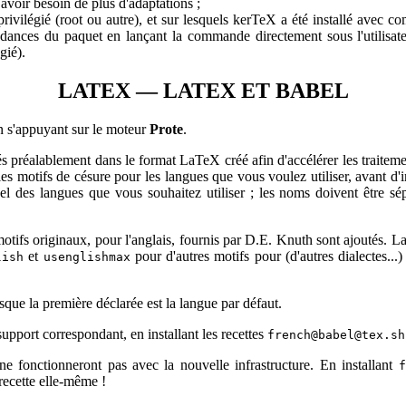
 est mis à jour également. Merci à Jack Lawler pour le rapport d'erre
avoir besoin de plus d'adaptations ;
ortantes sur les mises à jour des recettes (LaTeX). Cela concerne la g
 privilégié (root ou autre), et sur lesquels kerTeX a été installé avec c
ndances du paquet en lançant la commande directement sous l'utilisateur
recette pl@fonts.sh. Le nom du répertoire dans le fichier zip a été cha
gié).
le rapport d'erreur !
 recette urw@fonts.sh. Les Classico avaient été mises à jour et la lis
LATEX — LATEX ET BABEL
ecettes et de l'infrastructure de gestion des extensions
. Une révision imp
n s'appuyant sur le moteur
Prote
.
 et les recettes ont été mises à jour par rapport à ce qui est présent
ulement de mettre à jour la gestion des extensions : voyez
Les additions
lés préalablement dans le format LaTeX créé afin d'accélérer les trait
 : correction d'une faute introduite en simplifiant la recherche d'un fic
es motifs de césure pour les langues que vous voulez utiliser, avant d'i
s, qui "bégayait" en cas d'insuccès — réessayant pour exactement le m
 des langues que vous souhaitez utiliser ; les noms doivent être sépa
our le résultat mais qui assurait qu'une variable automatique était dé
fichier non trouvé, cette variable avait la valeur que le hasard lui do
terprétée comme "vrai" alors qu'en l'occurrence, ce devait être "faux". Le
 motifs originaux, pour l'anglais, fournis par D.E. Knuth sont ajoutés. 
nalé le problème !
et
pour d'autres motifs pour (d'autres dialectes...)
lish
usenglishmax
 modification des primitives de fichiers. Les nouvelles primitives de 
star de la primitive
à savoir en ajoutant ".tex" s'il n'y a pas déjà
input
nouvelle version de LaTeX.
que la première déclarée est la langue par défaut.
à jour cweb ; ajout armv8l. Incorporation de la version 4.9 des uti
8, pour 32bits en little endian). Vous devez récupérer la nouvelle ver
du support correspondant, en installant les recettes
french@babel@tex.sh
 qui est maintenu séparément. Merci à Antonio Olivares pour le rappo
.sh pour Plan9.
sur Plan9/9front ne gère pas les classes de car
Sed(1)
ne fonctionneront pas avec la nouvelle infrastructure. En installant
f
ion de correction !
 recette elle-même !
. Le script vérifie désormais que l'utilisateur donné (si différent de 