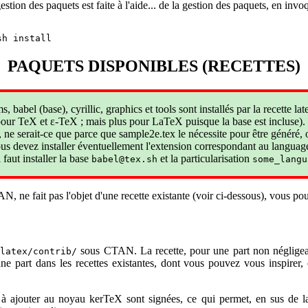
stion des paquets est faite à l'aide... de la gestion des paquets, en invo
tégré dans la version de développement de kerTeX.
Cette version e
(ou
) demande de sélectionner
t_mk_install.sh
get_mk_install.rc
 processeur typographique, compatible TeX et e-TeX, avec extensions.
phique développé sur TeX, compatible avec TeX, incorporant les
PAQUETS DISPONIBLES (RECETTES)
es. Les premières sont les primitives requises par les versions les pl
distribution.
sécurité de TeX, METAFONT, MetaPost et e-TeX
. Un comportement c
 a été trouvé et une correction appliquée pour imposer, au minimum, que 
 babel (base), cyrillic, graphics et tools sont installés par la recette la
 les utilisateurs de LaTeX, le paquet doit être également réinstallé (afi
 pour TeX et ε-TeX ; mais plus pour LaTeX puisque la base est incluse). 
s, ne serait-ce que parce que sample2e.tex le nécessite pour être généré,
kerTeX_T:mp2ps
. L'utilitaire
interprète ou pas les séquences d'éc
echo
ous devez installer éventuellement l'extension correspondant au language
rprétation est faite dans le shell fourni sur Pi, ce qui provoquait un
 faut installer la base
et la particularisation
babel@tex.sh
some_langu
gé — il s'agit du seul changement pour l'instant, si l'utilitaire fonctionne
nio Olivares pour le rapport d'erreur !
n des sources de D.E. Knuth
. D.E. Knuth a mis à jour TeX, METAFON
e fait pas l'objet d'une recette existante (voir ci-dessous), vous pouvez
 KerTeX a été mis à jour pour fournir la dernière version des progra
 certaines recettes babel (pkg)
. Les recettes belarusian, friulan, ge
nian de Babel ont été corrigées pour une erreur (sans conséquence sur 
sous CTAN. La recette, pour une part non négligeabl
/latex/contrib/
e invoqué. Merci à Antonio Olivares pour le rapport d'erreur !
'une part dans les recettes existantes, dont vous pouvez vous inspirer,
ur Plan9
. Plan9 ne fournit pas
et
ne renomme/déplace que de
rmdir
mv
 pour kertex_M, correction dans kertex_T pour
, et correct
mp2ps
 Ironworks pour la remontée du problème !
 ajouter au noyau kerTeX sont signées, ce qui permet, en sus de la me
K pour Raspberry Pi OS
. La bibliothèque dynamiquement partagée C 