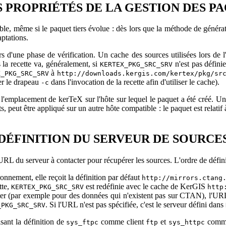
utilisateur et groupe) et qu'il est membre du groupe donné.
 PROPRIÉTÉS DE LA GESTION DES PA
mise à jour pour permettre d'ajouter les césures (à partir des noms Ba
 de commande
avec une liste de noms (Babel)
SUPPORTED_LANGUAGES
sible, même si le paquet tiers évolue : dès lors que la méthode de géné
fs et exceptions de césure (hyphenation) doivent être compilés dans le 
aptations.
ench ukenglish ngerman russian" $KERTEX_SHELL latex.sh i
 (étendu par rapport à `hyphen.tex' de D.E.K.), l'allemand (post 1996) et
s d'une phase de vérification. Un cache des sources utilisées lors de l'
aide des macros Babel des paquets niveau utilisateur relatifs, qui devron
s la recette va, généralement, si
n'est pas défini
KERTEX_PKG_SRC_SRV
à
X_PKG_SRC_SRV
http://downloads.kergis.com/kertex/pkg/sr
ction pour compilation sur RHEL. Sur RHEL, l'ordre des objets liés, en
uer le drapeau
dans l'invocation de la recette afin d'utiliser le cache).
-c
obe ! pour avoir remonté l'information.
.01 : Augmentation de la mémoire (BIG) pour version LaTeX courante
 l'emplacement de kerTeX sur l'hôte sur lequel le paquet a été créé. 
 mémoire (qui est définie à la compilation). Merci à Antonio Olivares p
s, peut être appliqué sur un autre hôte compatible : le paquet est relati
la compilation de kertex_T sur Plan9. Une macro relative à la version
dant du système (pour une routine implémentant une des primitives s
. Également correction d'une bourde, signalée par Martin Ruckert, 
DÉFINITION DU SERVEUR DE SOURCE
ile de mettre à jour juste pour ça !). Merci à tous les deux pour le retour
a recette LaTex pour Plan9. Certaines commandes ajoutées récemment 
iser mv pour des répertoires...) et l'invocation de
pour la génération
mf
URL du serveur à contacter pour récupérer les sources. L'ordre de définit
 dans le PATH/path. Corrigé. Merci à Chris Gorman pour le rapport d'err
la recette LaTeX
. La recette a été mise à jour pour incorporer divers fic
ronnement, elle reçoit la définition par défaut
http://mirrors.ctang
'on ajoute le support de ces fontes à LaTeX (compatibilité ?). Merci
tte,
est redéfinie avec le cache de KerGIS
KERTEX_PKG_SRC_SRV
http
ter (par exemple pour des données qui n'existent pas sur CTAN), l'URL 
tte LaTeX (2022-06-01-PL5). La recette a été mise à jour pour la ver
. Si l'URL n'est pas spécifiée, c'est le serveur défini dans
_PKG_SRC_SRV
rs sont inchangés, une recette fonctionne même avec la version en co
angement, la recette ne fonctionnera qu'avec la version des fichiers cor
sant la définition de
comme client
et
comme
sys_ftpc
ftp
sys_httpc