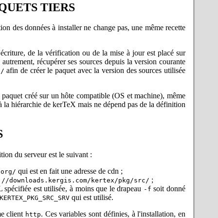
QUETS TIERS
bel) de plusieurs langages au format.
 de langages, noms séparés par des
ration des données à installer ne change pas, une même recette
format. Exemple :
nstall
 le russe pour la césure, la sélection
écriture, de la vérification ou de la mise à jour est placé sur
t être ajoutés par leur recette kerTeX
e autrement, récupérer ses sources depuis la version courante
afin de créer le paquet avec la version des sources utilisée
c/
 tout cas si l'un s'appelle "lib.o",
. La version courante de LaTeX sur
Un paquet créé sur un hôte compatible (OS et machine), même
our le rapport d'erreur !
f à la hiérarchie de kerTeX mais ne dépend pas de la définition
 POSIX nécessite d'être définie pour
upplémentaires requises par LaTeX).
dans
, mais qui n'avait pas
input.ch
S
 !
à la recette ne correspondait pas à
 des fontes EC présupposait que les
ion du serveur est le suivant :
eur !
hiers nécessaires au traitement du dtx
qui est en fait une adresse de cdn ;
.org/
 à Antonio Olivares pour le rapport
;
://downloads.kergis.com/kertex/pkg/src/
spécifiée est utilisée, à moins que le drapeau
soit donné
-f
sion courante sur les serveurs CTAN.
qui est utilisé.
KERTEX_PKG_SRC_SRV
urs sur CTAN, peut-être plus récente
respondant au moment de l'écriture de
 client
. Ces variables sont définies, à l'installation, en
http