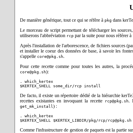
sans fin de ligne. Confort : l
établis par défaut. Merci à An
2022-04-18 : latex.sh : corre
était incomplètement inclus (m
De manière générique, tout ce qui se réfère à
dans kerTeX
pkg
signalé le problème !
2022-04-17 : kerTeX : 0.99.16
Le morceau de script permettant de télécharger les sources,
TeX et e-TeX ; primitives a
utiliserons l'abbréviation
par la suite pour nous référer à
rcp
TeXLive). Également : prise en
n'est pas recherché s'il n'est 
Après l'installation de l'arborescence, de fichiers source
script donné). La recette
et installer le coeur des données de base, à savoir les font
lat
recettes actuelles doivent êtr
s'appelle
.
core@pkg.sh
2022-03-25 : Prote : version
Pour cette recette comme pour toutes les autres, la proc
par défaut pour TeX, eTeX et
):
ainsi que l'extension perme
core@pkg.sh
expliqué dans la doc
input.
. which_kertex

sur le comportement attendu d
démon ne s'est pas lové dans d
2022-03-07 : Prote : version 
De facto, il existe un répertoire dédié de la hiérarchie kerT
des engins utilisés avec LaTe
recettes existantes en invoquant la recette
. 
rcp@pkg.sh
programmes d'origine et sont do
) :
get_mk_install
en Pascal qu'en C, a été modi
API. C'est un changement maje
. which_kertex

2021-10-14 :Prote (version
architectures amd64, aarch6
Comme l'infrastructure de gestion de paquets est la partie sus
systèmes !